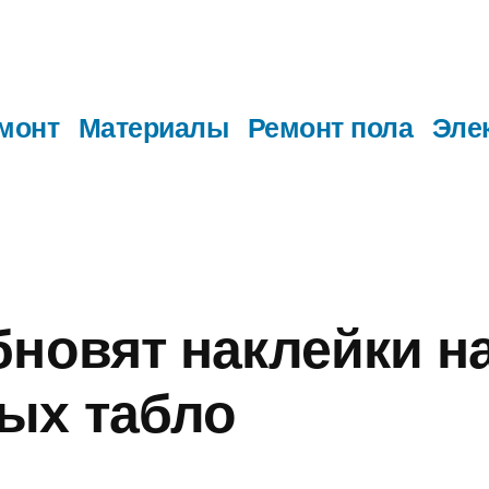
монт
Материалы
Ремонт пола
Эле
бновят наклейки н
ых табло