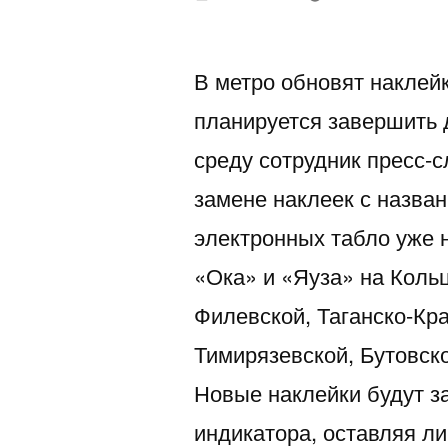
автором
В метро обновят наклей
планируется завершить
среду сотрудник пресс-
замене наклеек с назва
электронных табло уже 
«Ока» и «Яуза» на Коль
Филевской, Таганско-Кр
Тимирязевской, Бутовск
Новые наклейки будут з
индикатора, оставляя л