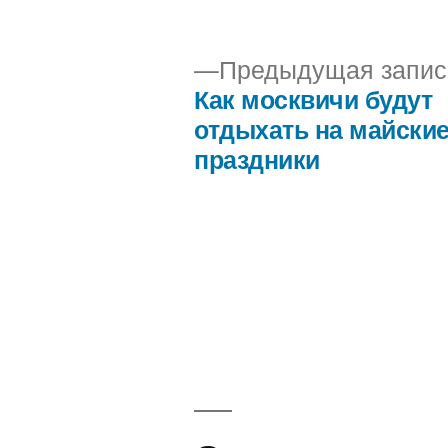
автором
Предыдущая запис
Как москвичи будут
Навигация
отдыхать на майски
праздники
по
записям