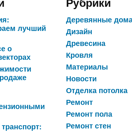
и
Рубрики
ия:
Деревянные дом
раем лучший
Дизайн
Древесина
се о
Кровля
векторах
Материалы
ижимости
продаже
Новости
Отделка потолка
Ремонт
ензионными
Ремонт пола
Ремонт стен
 транспорт: