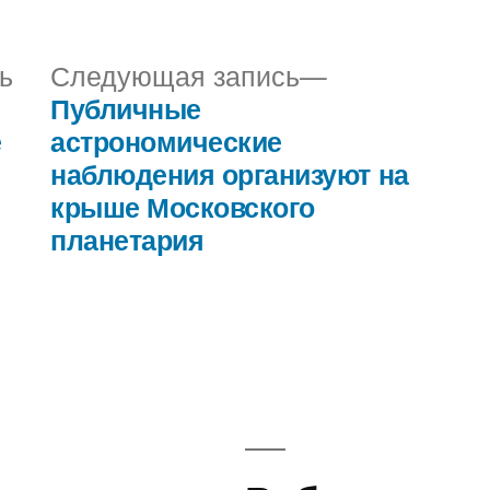
в
Предыдущая
Следующая
ь
Следующая запись
запись:
запись:
Публичные
е
астрономические
наблюдения организуют на
крыше Московского
планетария