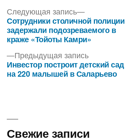
Следующая
Следующая запись
запись:
Сотрудники столичной полиции
Навигация
задержали подозреваемого в
по
краже «Тойоты Камри»
записям
Предыдущая
Предыдущая запись
запись:
Инвестор построит детский сад
на 220 малышей в Саларьево
Свежие записи