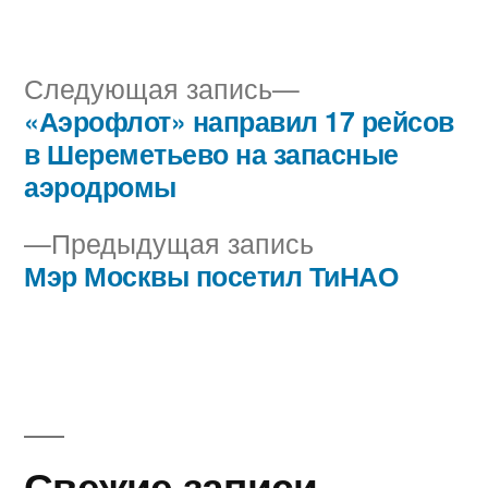
автором
в
Следующая
Следующая запись
запись:
«Аэрофлот» направил 17 рейсов
Навигация
в Шереметьево на запасные
по
аэродромы
записям
Предыдущая
Предыдущая запись
запись:
Мэр Москвы посетил ТиНАО
Свежие записи