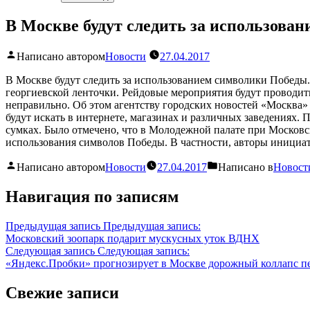
В Москве будут следить за использова
Написано автором
Новости
27.04.2017
В Москве будут следить за использованием символики Победы
георгиевской ленточки. Рейдовые мероприятия будут проводит
неправильно. Об этом агентству городских новостей «Москва
будут искать в интернете, магазинах и различных заведениях.
сумках. Было отмечено, что в Молодежной палате при Московс
использования символов Победы. В частности, авторы иници
Написано автором
Новости
27.04.2017
Написано в
Новост
Навигация по записям
Предыдущая запись
Предыдущая запись:
Московский зоопарк подарит мускусных уток ВДНХ
Следующая запись
Следующая запись:
«Яндекс.Пробки» прогнозирует в Москве дорожный коллапс п
Свежие записи