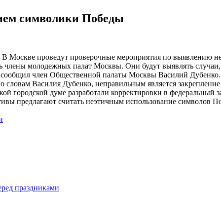
нием символики Победы
. В Москве проведут проверочные мероприятия по выявлению не
ь члены молодежных палат Москвы. Они будут выявлять случаи, 
» сообщил член Общественной палаты Москвы Василий Дубенко.
 По словам Василия Дубенко, неправильным является закрепление
кой городской думе разработали корректировки в федеральный з
ативы предлагают считать неэтичным использование символов 
и
еред праздниками