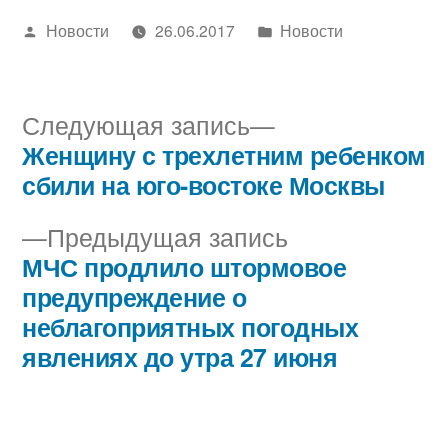
Написано
Написано
Новости
26.06.2017
Новости
автором
в
Следующая
Следующая запись
запись:
Женщину с трехлетним ребенком
Навигация
сбили на юго-востоке Москвы
по
Предыдущая
Предыдущая запись
записям
запись:
МЧС продлило штормовое
предупреждение о
неблагоприятных погодных
явлениях до утра 27 июня