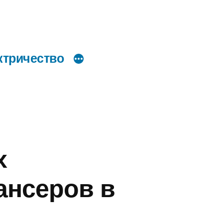
ктричество
х
ансеров в