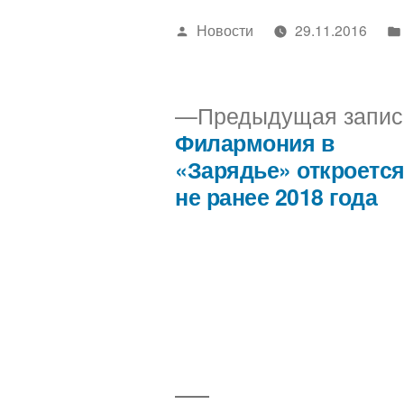
Написано
Новости
29.11.2016
автором
Предыдущая запис
Филармония в
Навигация
«Зарядье» откроетс
не ранее 2018 года
по
записям