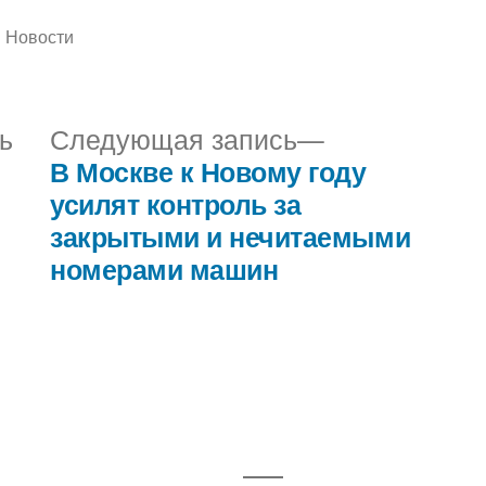
Написано
Новости
в
Предыдущая
Следующая
ь
Следующая запись
запись:
запись:
В Москве к Новому году
я
усилят контроль за
закрытыми и нечитаемыми
номерами машин