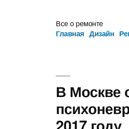
Перейти
к
Все о ремонте
содержимому
Главная
Дизайн
Ре
В Москве 
психоневр
2017 году