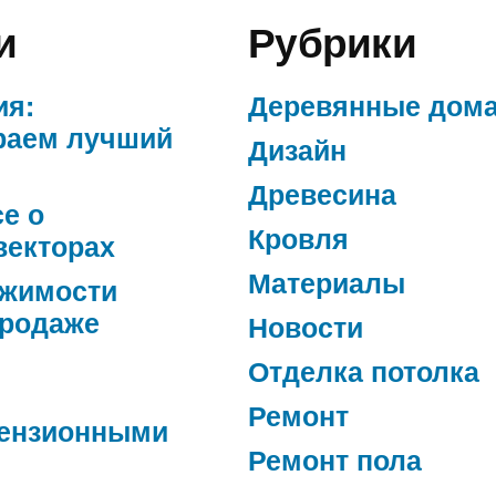
и
Рубрики
ия:
Деревянные дом
раем лучший
Дизайн
Древесина
се о
Кровля
векторах
Материалы
ижимости
продаже
Новости
Отделка потолка
Ремонт
ензионными
Ремонт пола