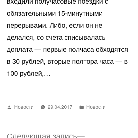
входили получасовые поездки с
обязательными 15-минутными
перерывами. Либо, если он не
делался, со счета списывалась
доплата — первые полчаса обходятся
в 30 рублей, вторые полтора часа — в
100 рублей,…
Написано
Написано
Новости
29.04.2017
Новости
автором
в
Следующая
Следующая запись