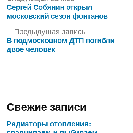
запись:
Сергей Собянин открыл
Навигация
московский сезон фонтанов
по
Предыдущая
Предыдущая запись
записям
запись:
В подмосковном ДТП погибли
двое человек
Свежие записи
Радиаторы отопления:
сравниваем и выбираем