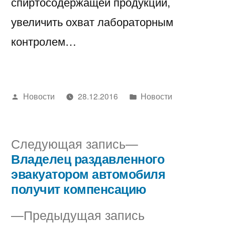
спиртосодержащей продукции,
увеличить охват лабораторным
контролем…
Написано
Написано
Новости
28.12.2016
Новости
автором
в
Следующая
Следующая запись
запись:
Владелец раздавленного
Навигация
эвакуатором автомобиля
по
получит компенсацию
записям
Предыдущая
Предыдущая запись