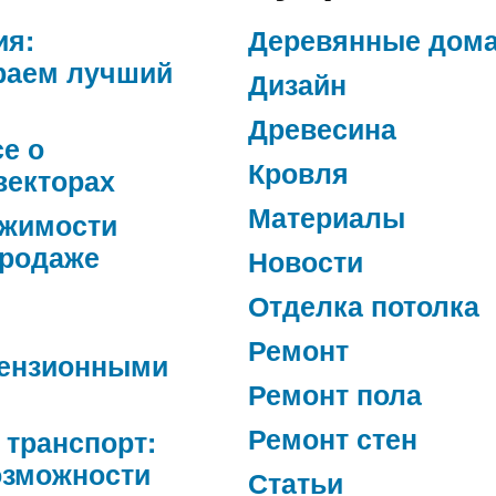
ия:
Деревянные дом
раем лучший
Дизайн
Древесина
се о
Кровля
векторах
Материалы
ижимости
продаже
Новости
Отделка потолка
Ремонт
ензионными
Ремонт пола
Ремонт стен
 транспорт:
озможности
Статьи