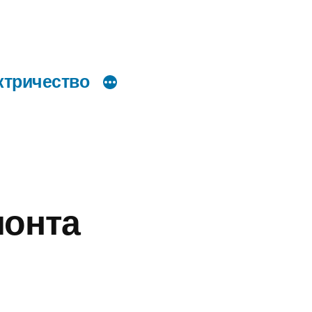
ктричество
монта