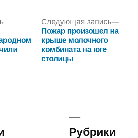
в
Предыдущая
Сле
ь
Следующая запись
запись:
запис
Пожар произошел на
ародном
крыше молочного
учили
комбината на юге
столицы
и
Рубрики