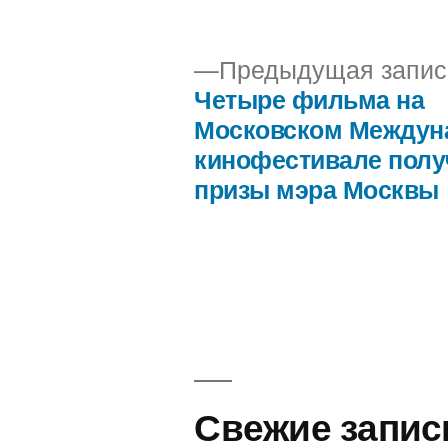
автором
Предыдущая запис
Четыре фильма на
Навигация
Московском Междун
кинофестивале пол
по
призы мэра Москвы
записям
Свежие запис