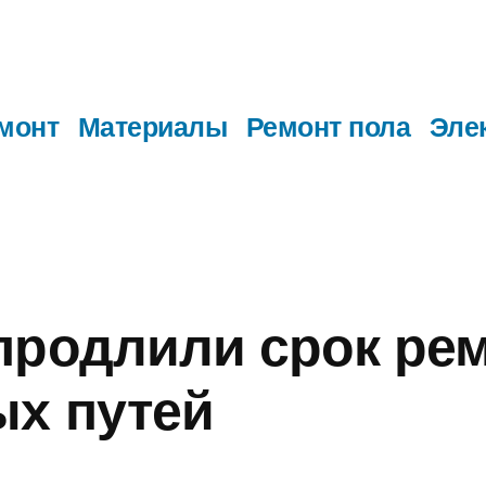
монт
Материалы
Ремонт пола
Эле
продлили срок ре
х путей