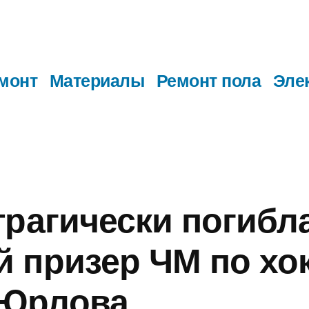
монт
Материалы
Ремонт пола
Эле
трагически погибл
 призер ЧМ по хо
Юрлова