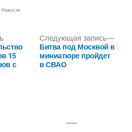
Написано
Новости
в
Предыдущая
Сле
ь
Следующая запись
запись:
запис
льство
Битва под Москвой в
ов 15
миниатюре пройдет
зов с
в СВАО