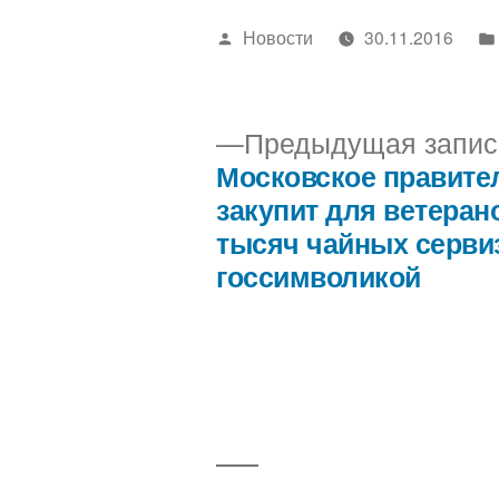
Написано
Новости
30.11.2016
автором
Предыдущая запис
Московское правите
Навигация
закупит для ветеран
тысяч чайных серви
по
госсимволикой
записям