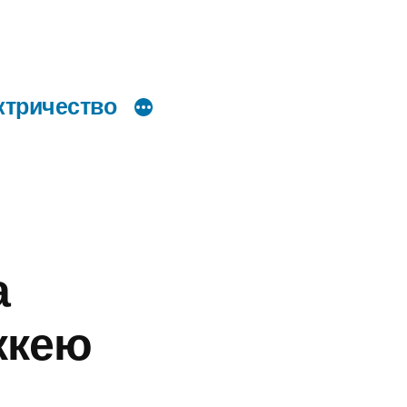
ктричество
а
ккею