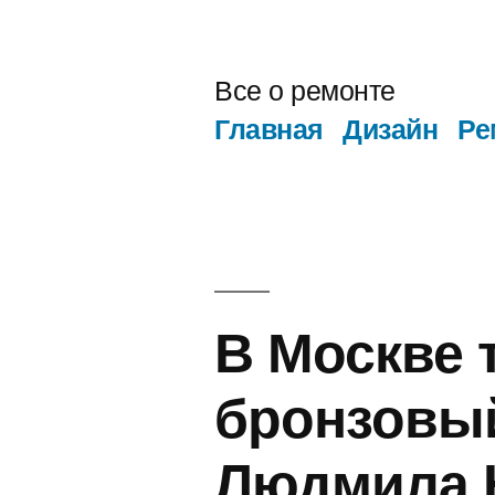
Перейти
к
Все о ремонте
содержимому
Главная
Дизайн
Ре
В Москве 
бронзовый
Людмила 