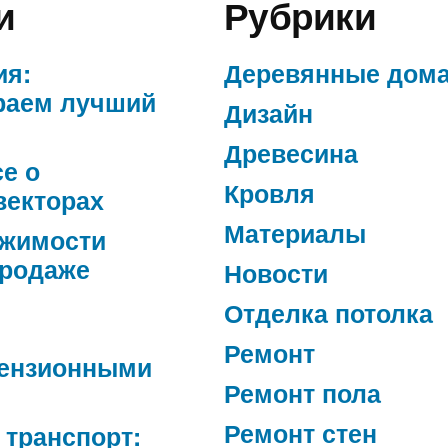
и
Рубрики
ия:
Деревянные дом
раем лучший
Дизайн
Древесина
се о
Кровля
векторах
Материалы
ижимости
продаже
Новости
Отделка потолка
Ремонт
ензионными
Ремонт пола
Ремонт стен
 транспорт: