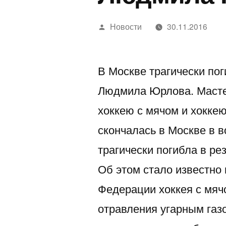
Написано
Новости
30.11.2016
автором
В Москве трагически по
Людмила Юрлова. Масте
хоккею с мячом и хокк
скончалась в Москве в в
трагически погибла в ре
Об этом стало известно
Федерации хоккея с мяч
отравления угарным газ