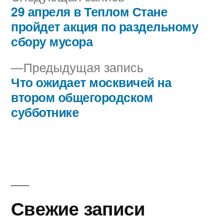
запись:
29 апреля в Теплом Стане
Навигация
пройдет акция по раздельному
по
сбору мусора
записям
Предыдущая
Предыдущая запись
запись:
Что ожидает москвичей на
втором общегородском
субботнике
Свежие записи