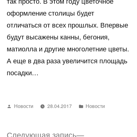
так просто. В этом году цветочное
оформление столицы будет
отличаться от всех прошлых. Впервые
будут высажены канны, бегония,
матиолла и другие многолетние цветы.
А еще в два раза увеличится площадь
посадки…
Написано
Написано
Новости
28.04.2017
Новости
автором
в
Следующая
Следующая запись