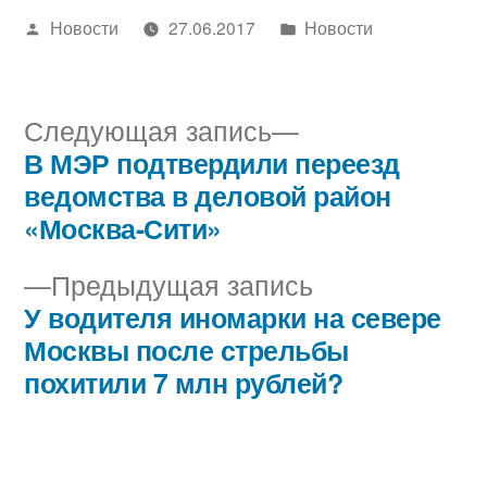
Написано
Написано
Новости
27.06.2017
Новости
автором
в
Следующая
Следующая запись
запись:
В МЭР подтвердили переезд
Навигация
ведомства в деловой район
по
«Москва-Сити»
записям
Предыдущая
Предыдущая запись
запись:
У водителя иномарки на севере
Москвы после стрельбы
похитили 7 млн рублей?