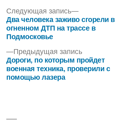
Следующая
Следующая запись
запись:
Два человека заживо сгорели в
Навигация
огненном ДТП на трассе в
по
Подмосковье
записям
Предыдущая
Предыдущая запись
запись:
Дороги, по которым пройдет
военная техника, проверили с
помощью лазера