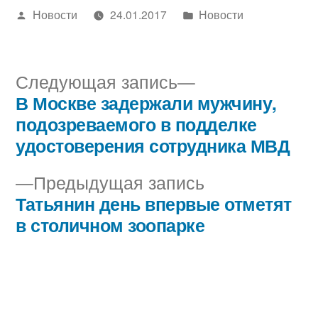
Написано
Написано
Новости
24.01.2017
Новости
автором
в
Следующая
Следующая запись
запись:
В Москве задержали мужчину,
Навигация
подозреваемого в подделке
по
удостоверения сотрудника МВД
записям
Предыдущая
Предыдущая запись
запись:
Татьянин день впервые отметят
в столичном зоопарке