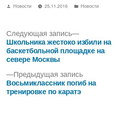
Написано
Написано
Новости
25.11.2016
Новости
автором
в
Следующая
Следующая запись
запись:
Школьника жестоко избили на
Навигация
баскетбольной площадке на
по
севере Москвы
записям
Предыдущая
Предыдущая запись
запись:
Восьмиклассник погиб на
тренировке по каратэ