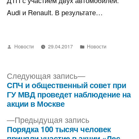
ДТП с участием двух автомобилей:
Audi и Renault. В результате…
Написано
Написано
Новости
29.04.2017
Новости
автором
в
Следующая
Следующая запись
запись:
СПЧ и общественный совет при
Навигация
ГУ МВД проведет наблюдение на
по
акции в Москве
записям
Предыдущая
Предыдущая запись
запись:
Порядка 100 тысяч человек
приняли участие в акции «Лес