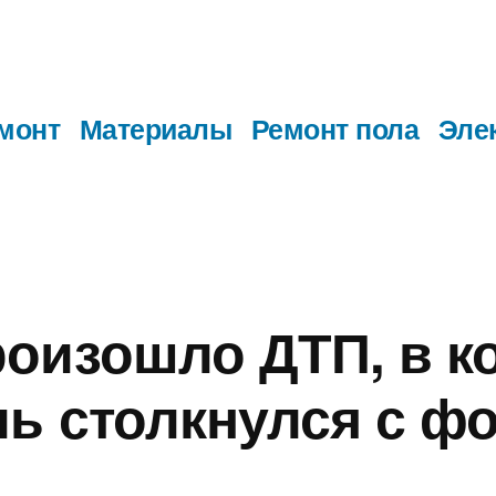
монт
Материалы
Ремонт пола
Эле
оизошло ДТП, в к
ь столкнулся с ф