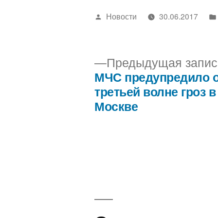
Написано
Новости
30.06.2017
автором
Предыдущая запис
МЧС предупредило 
Навигация
третьей волне гроз в
Москве
по
записям