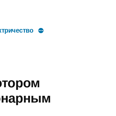
ктричество
отором
онарным