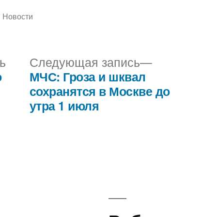
Написано
Новости
в
Предыдущая
Следующа
ь
Следующая запись
запись:
запись:
о
МЧС: Гроза и шквал
сохранятся в Москве до
утра 1 июля