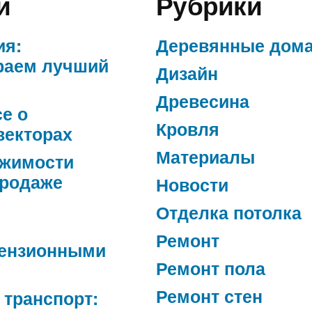
и
Рубрики
ия:
Деревянные дом
раем лучший
Дизайн
Древесина
се о
Кровля
векторах
Материалы
ижимости
продаже
Новости
Отделка потолка
Ремонт
ензионными
Ремонт пола
Ремонт стен
 транспорт: