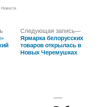
Написано
Новости
в
Предыдущая
Следующ
ь
Следующая запись
запись:
запись:
и»
Ярмарка белорусских
кий
товаров открылась в
Новых Черемушках