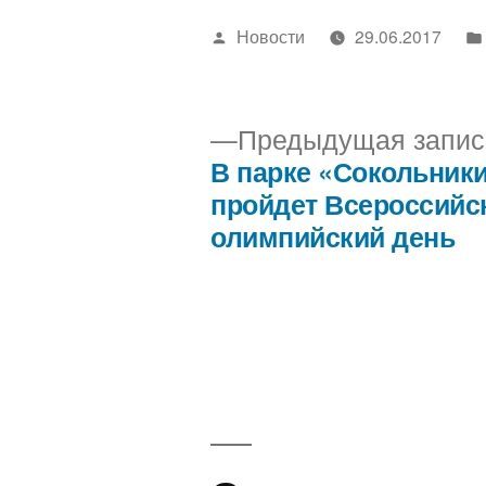
Написано
Новости
29.06.2017
автором
Предыдущая запис
В парке «Сокольник
Навигация
пройдет Всероссийс
олимпийский день
по
записям