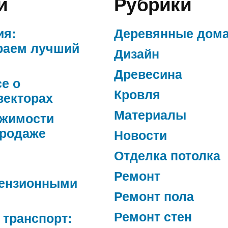
и
Рубрики
ия:
Деревянные дом
раем лучший
Дизайн
Древесина
се о
Кровля
векторах
Материалы
ижимости
продаже
Новости
Отделка потолка
Ремонт
ензионными
Ремонт пола
Ремонт стен
 транспорт: