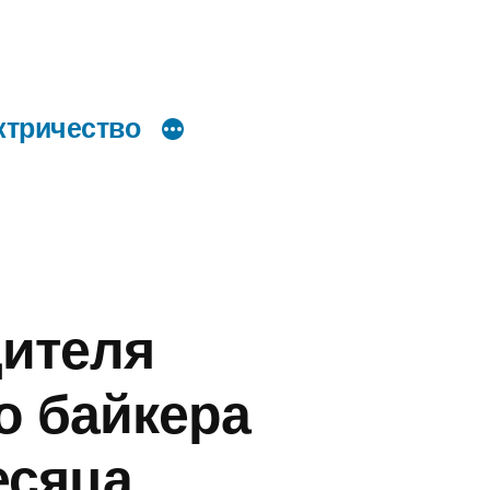
ктричество
дителя
о байкера
есяца