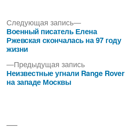
автором
в
Следующая
Следующая запись
запись:
Военный писатель Елена
Навигация
Ржевская скончалась на 97 году
по
жизни
записям
Предыдущая
Предыдущая запись
запись:
Неизвестные угнали Range Rover
на западе Москвы