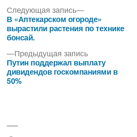
Следующая
Следующая запись
запись:
В «Аптекарском огороде»
Навигация
вырастили растения по технике
по
бонсай.
записям
Предыдущая
Предыдущая запись
запись:
Путин поддержал выплату
дивидендов госкомпаниями в
50%