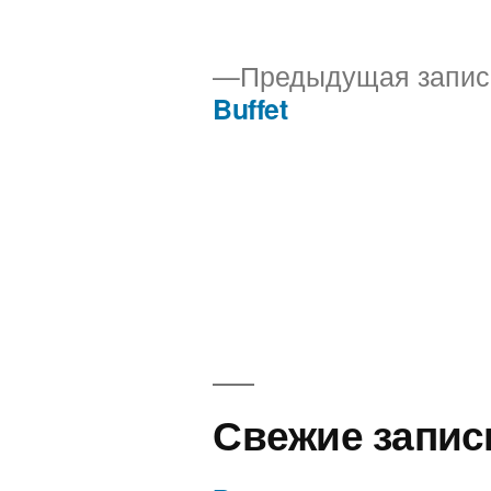
автором
Предыдущая запис
Buffet
Навигация
по
записям
Свежие запис