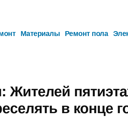
монт
Материалы
Ремонт пола
Эле
: Жителей пятиэта
реселять в конце г