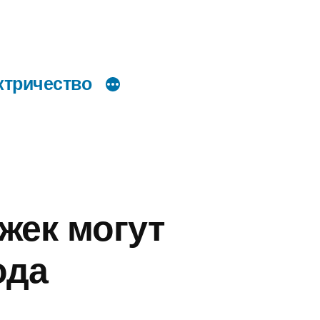
ктричество
жек могут
ода