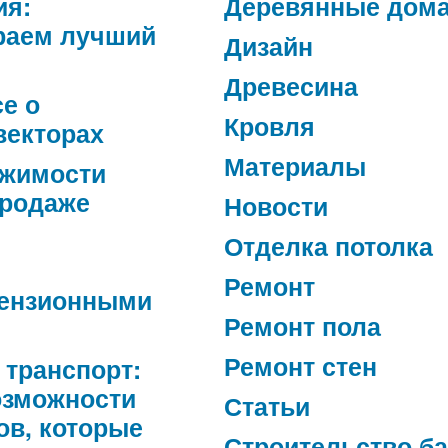
ия:
Деревянные дом
раем лучший
Дизайн
Древесина
се о
Кровля
векторах
Материалы
ижимости
продаже
Новости
Отделка потолка
Ремонт
ензионными
Ремонт пола
Ремонт стен
 транспорт:
озможности
Статьи
ов, которые
Строительство б