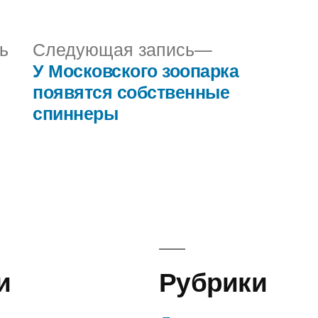
в
Предыдущая
Следующая
ь
Следующая запись
запись:
запись:
У Московского зоопарка
появятся собственные
спиннеры
и
Рубрики