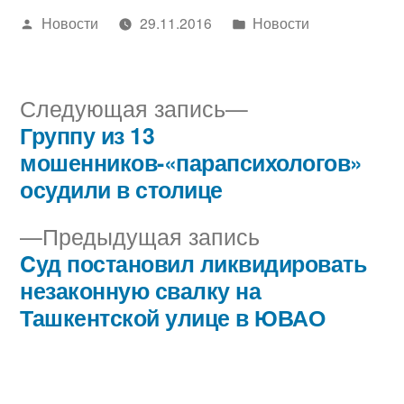
Написано
Написано
Новости
29.11.2016
Новости
автором
в
Следующая
Следующая запись
запись:
Группу из 13
Навигация
мошенников-«парапсихологов»
по
осудили в столице
записям
Предыдущая
Предыдущая запись
запись:
Cуд постановил ликвидировать
незаконную свалку на
Ташкентской улице в ЮВАО