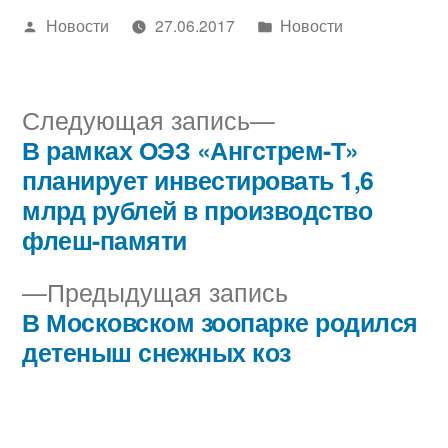
Написано
Написано
Новости
27.06.2017
Новости
автором
в
Следующая
Следующая запись
запись:
В рамках ОЭЗ «Ангстрем-Т»
Навигация
планирует инвестировать 1,6
по
млрд рублей в производство
флеш-памяти
записям
Предыдущая
Предыдущая запись
запись:
В Московском зоопарке родился
детеныш снежных коз