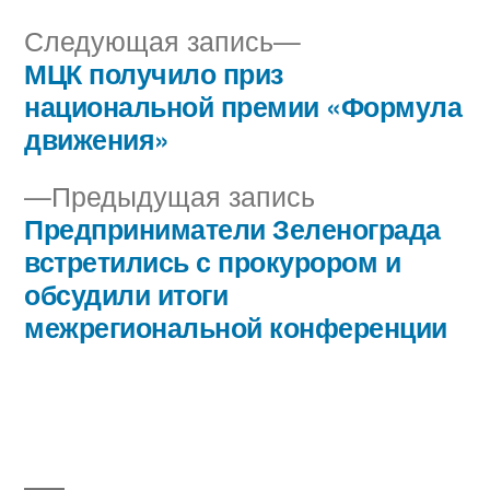
Следующая
Следующая запись
запись:
МЦК получило приз
Навигация
национальной премии «Формула
по
движения»
записям
Предыдущая
Предыдущая запись
запись:
Предприниматели Зеленограда
встретились с прокурором и
обсудили итоги
межрегиональной конференции