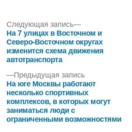
автором
в
Следующая
Следующая запись
запись:
На 7 улицах в Восточном и
Навигация
Северо-Восточном округах
по
изменится схема движения
автотранспорта
записям
Предыдущая
Предыдущая запись
запись:
На юге Москвы работают
несколько спортивных
комплексов, в которых могут
заниматься люди с
ограниченными возможностями