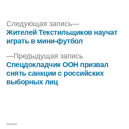
автором
в
Следующая
Следующая запись
запись:
Жителей Текстильщиков научат
Навигация
играть в мини-футбол
по
Предыдущая
Предыдущая запись
записям
запись:
Спецдокладчик ООН призвал
снять санкции с российских
выборных лиц