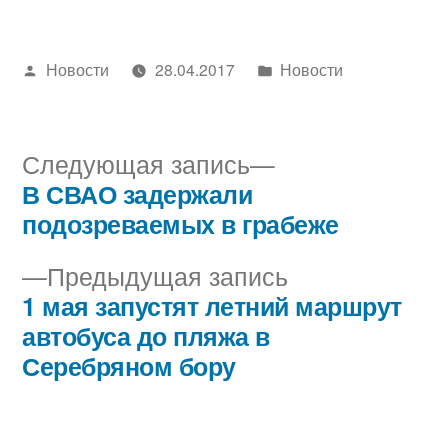
Написано
Написано
Новости
28.04.2017
Новости
автором
в
Следующая
Следующая запись
запись:
В СВАО задержали
Навигация
подозреваемых в грабеже
по
Предыдущая
Предыдущая запись
записям
запись:
1 мая запустят летний маршрут
автобуса до пляжа в
Серебряном бору