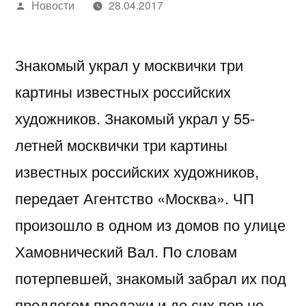
Написано
Новости
28.04.2017
автором
Знакомый украл у москвички три
картины известных российских
художников. Знакомый украл у 55-
летней москвички три картины
известных российских художников,
передает Агентство «Москва». ЧП
произошло в одном из домов по улице
Хамовнический Вал. По словам
потерпевшей, знакомый забрал их под
предлогом продажи и до сих пор не