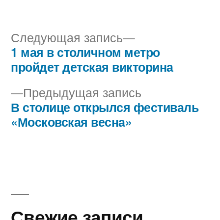
автором
в
Следующая
Следующая запись
запись:
1 мая в столичном метро
Навигация
пройдет детская викторина
по
Предыдущая
Предыдущая запись
записям
запись:
В столице открылся фестиваль
«Московская весна»
Свежие записи