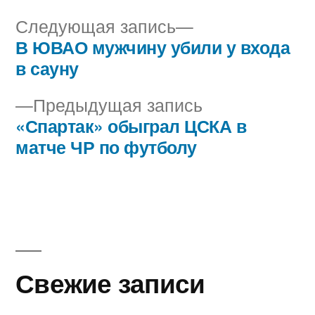
Следующая
Следующая запись
запись:
В ЮВАО мужчину убили у входа
Навигация
в сауну
по
Предыдущая
Предыдущая запись
записям
запись:
«Спартак» обыграл ЦСКА в
матче ЧР по футболу
Свежие записи