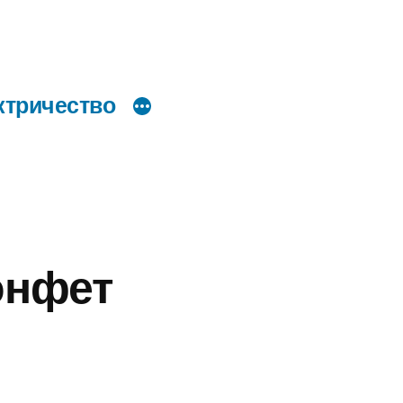
ктричество
онфет