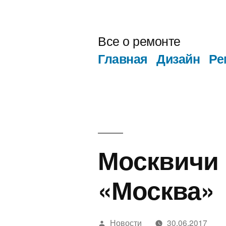
Перейти
к
Все о ремонте
содержимому
Главная
Дизайн
Ре
Москвичи 
«Москва»
Написано
Новости
30.06.2017