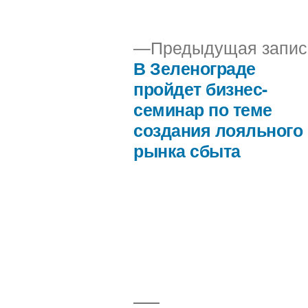
автором
Предыдущая запис
В Зеленограде
Навигация
пройдет бизнес-
семинар по теме
по
создания лояльного
рынка сбыта
записям