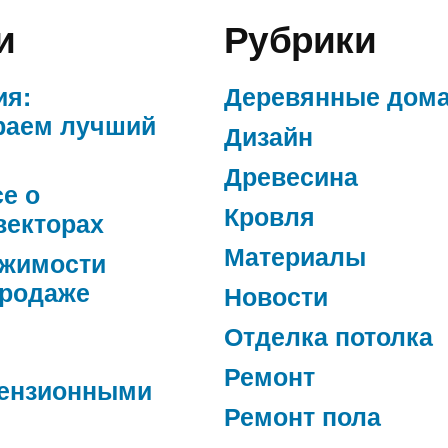
и
Рубрики
ия:
Деревянные дом
раем лучший
Дизайн
Древесина
се о
Кровля
векторах
Материалы
ижимости
продаже
Новости
Отделка потолка
Ремонт
ензионными
Ремонт пола