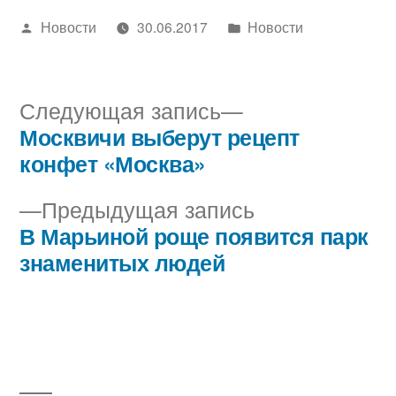
Написано
Написано
Новости
30.06.2017
Новости
автором
в
Следующая
Следующая запись
запись:
Москвичи выберут рецепт
Навигация
конфет «Москва»
по
Предыдущая
Предыдущая запись
записям
запись:
В Марьиной роще появится парк
знаменитых людей