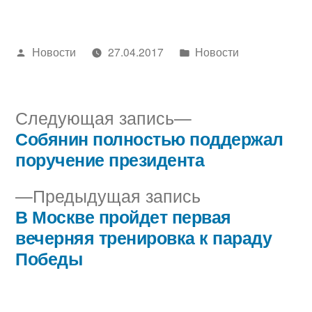
Написано
Написано
Новости
27.04.2017
Новости
автором
в
Следующая
Следующая запись
запись:
Собянин полностью поддержал
Навигация
поручение президента
по
Предыдущая
Предыдущая запись
записям
запись:
В Москве пройдет первая
вечерняя тренировка к параду
Победы