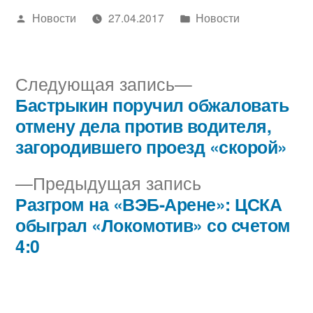
Написано
Написано
Новости
27.04.2017
Новости
автором
в
Следующая
Следующая запись
запись:
Бастрыкин поручил обжаловать
Навигация
отмену дела против водителя,
по
загородившего проезд «скорой»
записям
Предыдущая
Предыдущая запись
запись:
Разгром на «ВЭБ-Арене»: ЦСКА
обыграл «Локомотив» со счетом
4:0