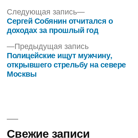
Следующая
Следующая запись
запись:
Сергей Собянин отчитался о
Навигация
доходах за прошлый год
по
Предыдущая
Предыдущая запись
записям
запись:
Полицейские ищут мужчину,
открывшего стрельбу на севере
Москвы
Свежие записи