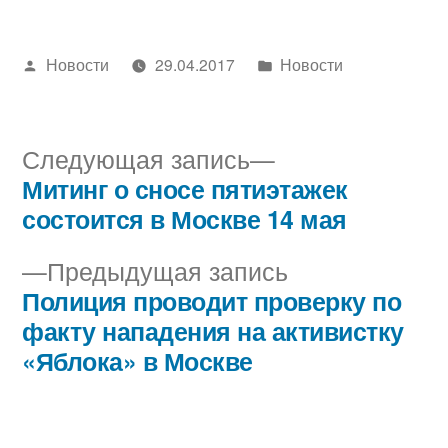
Написано
Написано
Новости
29.04.2017
Новости
автором
в
Следующая
Следующая запись
запись:
Митинг о сносе пятиэтажек
Навигация
состоится в Москве 14 мая
по
Предыдущая
Предыдущая запись
записям
запись:
Полиция проводит проверку по
факту нападения на активистку
«Яблока» в Москве