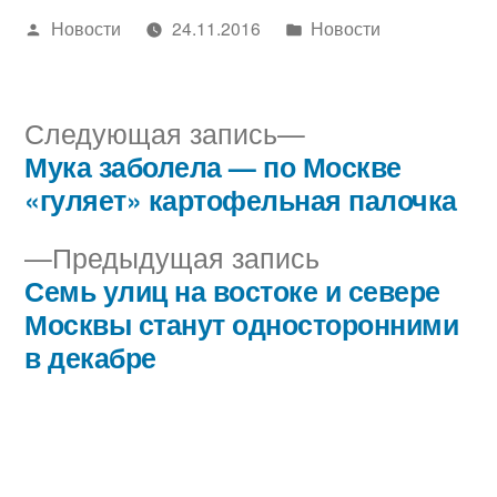
Написано
Написано
Новости
24.11.2016
Новости
автором
в
Следующая
Следующая запись
запись:
Мука заболела — по Москве
Навигация
«гуляет» картофельная палочка
по
Предыдущая
Предыдущая запись
записям
запись:
Семь улиц на востоке и севере
Москвы станут односторонними
в декабре