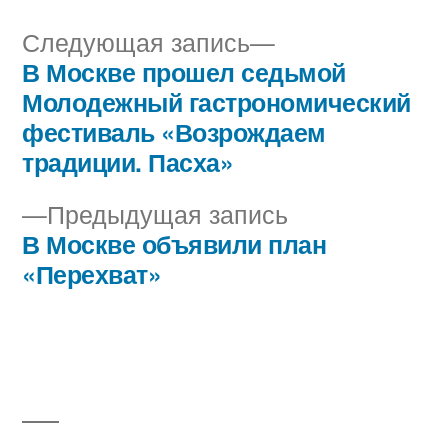
Следующая
Следующая запись
запись:
В Москве прошел седьмой
Навигация
Молодежный гастрономический
по
фестиваль «Возрождаем
традиции. Пасха»
записям
Предыдущая
Предыдущая запись
запись:
В Москве объявили план
«Перехват»